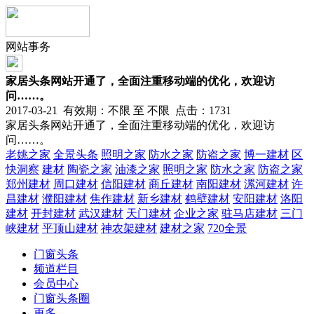
网站事务
家居头条网站开通了，全面注重移动端的优化，欢迎访
问……。
2017-03-21 有效期：不限 至 不限 点击：1731
家居头条网站开通了，全面注重移动端的优化，欢迎访
问……。
老姚之家
全景头条
照明之家
防水之家
防盗之家
博一建材
区
快洞察
建材
陶瓷之家
油漆之家
照明之家
防水之家
防盗之家
郑州建材
周口建材
信阳建材
商丘建材
南阳建材
漯河建材
许
昌建材
濮阳建材
焦作建材
新乡建材
鹤壁建材
安阳建材
洛阳
建材
开封建材
武汉建材
天门建材
企业之家
驻马店建材
三门
峡建材
平顶山建材
神农架建材
建材之家
720全景
门窗头条
频道栏目
会员中心
门窗头条圈
更多