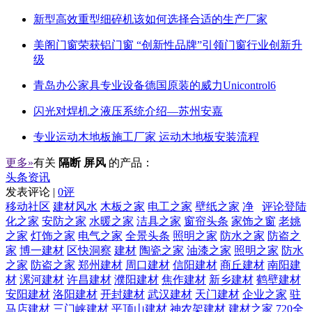
新型高效重型细碎机该如何选择合适的生产厂家
美阁门窗荣获铝门窗 “创新性品牌”引领门窗行业创新升
级
青岛办公家具专业设备德国原装的威力Unicontrol6
闪光对焊机之液压系统介绍—苏州安嘉
专业运动木地板施工厂家 运动木地板安装流程
更多»
有关
隔断 屏风
的产品：
头条资讯
发表评论 |
0评
移动社区
建材风水
木板之家
电工之家
壁纸之家
净
评论登陆
化之家
安防之家
水暖之家
洁具之家
窗帘头条
家饰之窗
老姚
之家
灯饰之家
电气之家
全景头条
照明之家
防水之家
防盗之
家
博一建材
区快洞察
建材
陶瓷之家
油漆之家
照明之家
防水
之家
防盗之家
郑州建材
周口建材
信阳建材
商丘建材
南阳建
材
漯河建材
许昌建材
濮阳建材
焦作建材
新乡建材
鹤壁建材
安阳建材
洛阳建材
开封建材
武汉建材
天门建材
企业之家
驻
马店建材
三门峡建材
平顶山建材
神农架建材
建材之家
720全