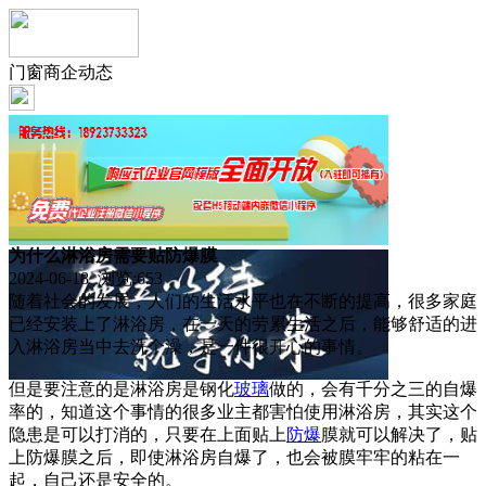
门窗商企动态
为什么淋浴房需要贴防爆膜
2024-06-18 浏览:
653
随着社会的发展，人们的生活水平也在不断的提高，很多家庭
已经安装上了淋浴房，在一天的劳累生活之后，能够舒适的进
入淋浴房当中去洗个澡，是一件很开心的事情。
但是要注意的是淋浴房是钢化
玻璃
做的，会有千分之三的自爆
率的，知道这个事情的很多业主都害怕使用淋浴房，其实这个
隐患是可以打消的，只要在上面贴上
防爆
膜就可以解决了，贴
上防爆膜之后，即使淋浴房自爆了，也会被膜牢牢的粘在一
起，自己还是安全的。