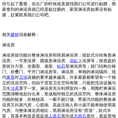
经引起了重视，在出厂的时候就直接找我们公司进行贴膜，商
家拿到的淋浴房就已经是贴过膜的，家里淋浴房如果没有贴
膜，赶紧联系我们公司吧。
相关
建材
词条解释：
淋浴房
淋浴房按功能分整体淋浴房和简易淋浴房；按款式分转角形淋
浴房、一字形浴屏、圆弧形淋浴房、
浴缸
上浴屏等；按底盘的
形状分方形、全圆形、扇形、
钻石
形淋浴房等；按门结构分移
门、折叠门、平开门淋浴房等。淋浴房，单独的淋浴隔间，现
代
家居
对
卫浴
设施的要求越来越高，许多家庭都希望有一个独
立的洗浴空间，但由于居室卫生空间有限，只能把洗浴设施与
卫生
洁具
置于一室。淋浴房充分利用室内一角，用围栏将淋浴
范围清晰地划分出来，形成相对独立的洗浴空间。整体淋浴房
功能的较多，价格较高，一般不能订做。带蒸汽功能的整体淋
浴房又叫蒸汽房，心脏病、高血压病人和小孩不能单独使用蒸
汽房。与整体淋浴房相比，简易淋浴房没有“房顶”，款式丰
富，其基本构造是底盆或
人造石
底坎或
天然石
底坎，底盆质地