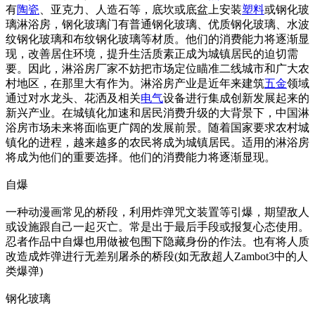
有
陶瓷
、亚克力、人造石等，底坎或底盆上安装
塑料
或钢化玻
璃淋浴房，钢化玻璃门有普通钢化玻璃、优质钢化玻璃、水波
纹钢化玻璃和布纹钢化玻璃等材质。他们的消费能力将逐渐显
现，改善居住环境，提升生活质素正成为城镇居民的迫切需
要。因此，淋浴房厂家不妨把市场定位瞄准二线城市和广大农
村地区，在那里大有作为。淋浴房产业是近年来建筑
五金
领域
通过对水龙头、花洒及相关
电气
设备进行集成创新发展起来的
新兴产业。在城镇化加速和居民消费升级的大背景下，中国淋
浴房市场未来将面临更广阔的发展前景。随着国家要求农村城
镇化的进程，越来越多的农民将成为城镇居民。适用的淋浴房
将成为他们的重要选择。他们的消费能力将逐渐显现。
自爆
一种动漫画常见的桥段，利用炸弹咒文装置等引爆，期望敌人
或设施跟自己一起灭亡。常是出于最后手段或报复心态使用。
忍者作品中自爆也用做被包围下隐藏身份的作法。也有将人质
改造成炸弹进行无差别屠杀的桥段(如无敌超人Zambot3中的人
类爆弹)
钢化玻璃