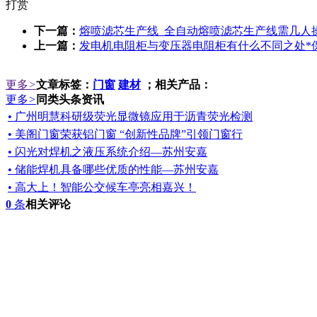
打赏
下一篇：
熔喷滤芯生产线_全自动熔喷滤芯生产线需几人
上一篇：
发电机电阻柜与变压器电阻柜有什么不同之处*
更多
>
文章标签：
门窗
建材
；相关产品：
更多
>
同类头条资讯
• 广州明慧科研级荧光显微镜应用于沥青荧光检测
• 美阁门窗荣获铝门窗 “创新性品牌”引领门窗行
• 闪光对焊机之液压系统介绍—苏州安嘉
• 储能焊机具备哪些优质的性能—苏州安嘉
• 高大上！智能公交候车亭亮相嘉兴！
0
条
相关评论