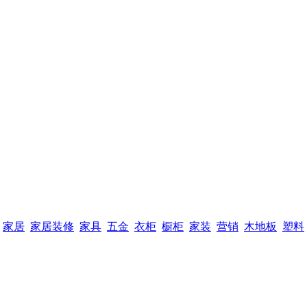
家居
家居装修
家具
五金
衣柜
橱柜
家装
营销
木地板
塑料