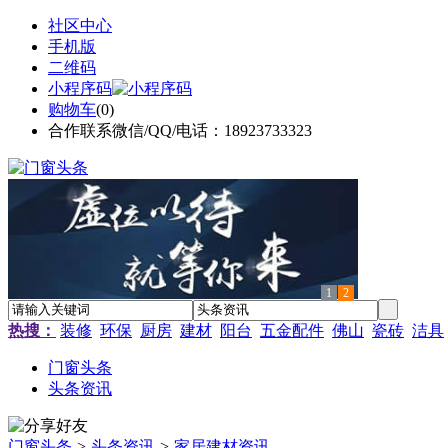
社区中心
手机版
二维码
小程序码
购物车
(
0
)
合作联系微信/QQ/电话：18923733323
1
2
热搜：
装修
环保
厨房
建材
阳台
五金配件
佛山
瓷砖
洁具
门窗头条
头条资讯
门窗头条
>
头条资讯
>
家居建材资讯