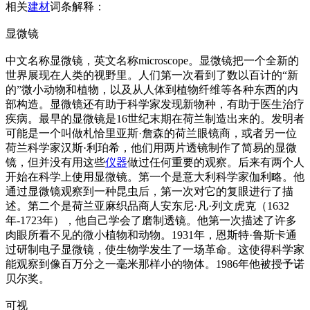
相关
建材
词条解释：
显微镜
中文名称显微镜，英文名称microscope。显微镜把一个全新的
世界展现在人类的视野里。人们第一次看到了数以百计的“新
的”微小动物和植物，以及从人体到植物纤维等各种东西的内
部构造。显微镜还有助于科学家发现新物种，有助于医生治疗
疾病。最早的显微镜是16世纪末期在荷兰制造出来的。发明者
可能是一个叫做札恰里亚斯·詹森的荷兰眼镜商，或者另一位
荷兰科学家汉斯·利珀希，他们用两片透镜制作了简易的显微
镜，但并没有用这些
仪器
做过任何重要的观察。后来有两个人
开始在科学上使用显微镜。第一个是意大利科学家伽利略。他
通过显微镜观察到一种昆虫后，第一次对它的复眼进行了描
述。第二个是荷兰亚麻织品商人安东尼·凡·列文虎克（1632
年-1723年），他自己学会了磨制透镜。他第一次描述了许多
肉眼所看不见的微小植物和动物。1931年，恩斯特·鲁斯卡通
过研制电子显微镜，使生物学发生了一场革命。这使得科学家
能观察到像百万分之一毫米那样小的物体。1986年他被授予诺
贝尔奖。
可视