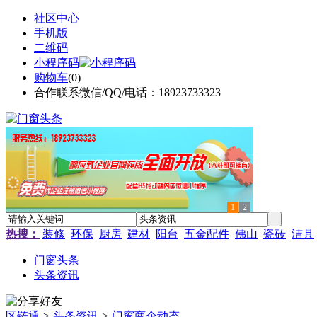
社区中心
手机版
二维码
小程序码
购物车
(
0
)
合作联系微信/QQ/电话：18923733323
1
2
热搜：
装修
环保
厨房
建材
阳台
五金配件
佛山
瓷砖
洁具
门窗头条
头条资讯
区链通
>
头条资讯
>
门窗商企动态