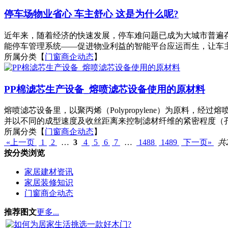
停车场物业省心 车主舒心 这是为什么呢?
近年来，随着经济的快速发展，停车难问题已成为大城市普遍
能停车管理系统——促进物业利益的智能平台应运而生，让车主
所属分类【
门窗商企动态
】
PP棉滤芯生产设备_熔喷滤芯设备使用的原材料
熔喷滤芯设备里，以聚丙烯（Polypropylene）为原
并以不同的成型速度及收丝距离来控制滤材纤维的紧密程度（孔
所属分类【
门窗商企动态
】
«上一页
1
2
…
3
4
5
6
7
…
1488
1489
下一页»
共2
按分类浏览
家居建材资讯
家居装修知识
门窗商企动态
推荐图文
更多...