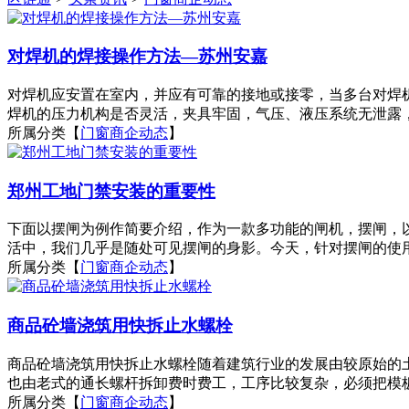
对焊机的焊接操作方法—苏州安嘉
对焊机应安置在室内，并应有可靠的接地或接零，当多台对焊
焊机的压力机构是否灵活，夹具牢固，气压、液压系统无泄露，
所属分类【
门窗商企动态
】
郑州工地门禁安装的重要性
下面以摆闸为例作简要介绍，作为一款多功能的闸机，摆闸，
活中，我们几乎是随处可见摆闸的身影。今天，针对摆闸的使用
所属分类【
门窗商企动态
】
商品砼墙浇筑用快拆止水螺栓
商品砼墙浇筑用快拆止水螺栓随着建筑行业的发展由较原始的
也由老式的通长螺杆拆卸费时费工，工序比较复杂，必须把模板
所属分类【
门窗商企动态
】