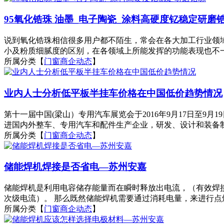
95氧化锆珠 油墨_电子陶瓷_涂料高硬度钇稳定研磨
说到氧化锆珠相信很多用户都不陌生，常会在各大加工行业领
小及粉质细腻度的区别，在各领域上所能发挥的功能表现也不一样
所属分类【
门窗商企动态
】
业内人士分析低平板半挂车价格在中国低价趋势情况
第十一届中国(梁山）专用汽车展览会于2016年9月17日至
进国内外整车、专用汽车和配件生产企业，研发、设计和装备制
所属分类【
门窗商企动态
】
储能焊机焊接是否省电—苏州安嘉
储能焊机是利用电容储存能量而在瞬时释放出电流，（有效焊接
次级电流）。 那么既然储能焊机需要通过消耗电量，来进行点
所属分类【
门窗商企动态
】