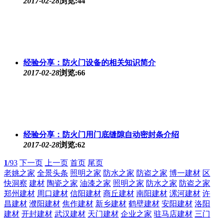
2017-02-28
浏览:44
经验分享：防火门设备的相关知识简介
2017-02-28
浏览:66
经验分享：防火门用门底缝隙自动密封条介绍
2017-02-28
浏览:62
1
/93
下一页
上一页
首页
尾页
老姚之家
全景头条
照明之家
防水之家
防盗之家
博一建材
区
快洞察
建材
陶瓷之家
油漆之家
照明之家
防水之家
防盗之家
郑州建材
周口建材
信阳建材
商丘建材
南阳建材
漯河建材
许
昌建材
濮阳建材
焦作建材
新乡建材
鹤壁建材
安阳建材
洛阳
建材
开封建材
武汉建材
天门建材
企业之家
驻马店建材
三门